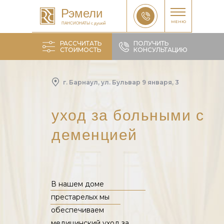
Рэмели
МЕНЮ
ПАНСИОНАТЫ с душой
РАССЧИТАТЬ
ПОЛУЧИТЬ
СТОИМОСТЬ
КОНСУЛЬТАЦИЮ
г. Барнаул, ул. Бульвар 9 января, 3
Рассчитать
уход за больными с
деменцией
В нашем доме
престарелых мы
обеспечиваем
медицинский уход за