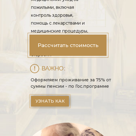
пожилыми, включая
контроль здоровья,
помощь с лекарствами и
медицинские процедуры,
создавая комфортные
Рассчитать стоимость
условия для достойной
старости.
!
ВАЖНО:
Оформляем проживание за 75% от
суммы пенсии - по Гос.программе
УЗНАТЬ КАК