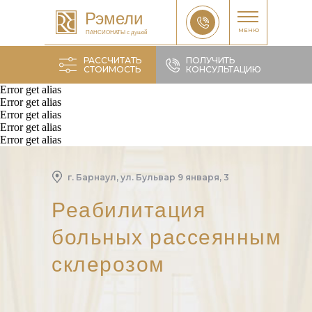
Рэмели
МЕНЮ
ПАНСИОНАТЫ с душой
РАССЧИТАТЬ
ПОЛУЧИТЬ
СТОИМОСТЬ
КОНСУЛЬТАЦИЮ
Error get alias
Error get alias
Error get alias
Error get alias
Рассчитать
Error get alias
г. Барнаул, ул. Бульвар 9 января, 3
Реабилитация
больных рассеянным
склерозом